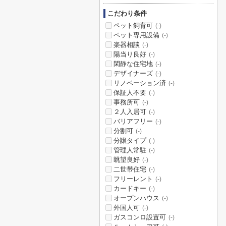
こだわり条件
ペット飼育可
(-)
ペット専用設備
(-)
楽器相談
(-)
陽当り良好
(-)
閑静な住宅地
(-)
デザイナーズ
(-)
リノベーション済
(-)
保証人不要
(-)
事務所可
(-)
２人入居可
(-)
バリアフリー
(-)
分割可
(-)
分譲タイプ
(-)
管理人常駐
(-)
眺望良好
(-)
二世帯住宅
(-)
フリーレント
(-)
カードキー
(-)
オープンハウス
(-)
外国人可
(-)
ガスコンロ設置可
(-)