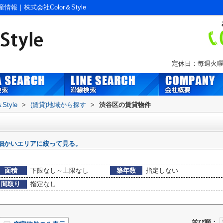
｜株式会社Color＆Style
定休日：毎週火曜
tyle
>
(賃貸)地域から探す
>
渋谷区の賃貸物件
細かいエリアに絞って見る。
面積
下限なし～上限なし
築年数
指定しない
間取り
指定なし
並び順：