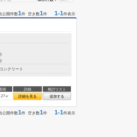
1
1
1-1
当公開件数
件 空き数
件
件表示
分
分
コンクリート
面積
詳細
検討リスト
2.27㎡
詳細を見る
追加する
1
1
1-1
当公開件数
件 空き数
件
件表示