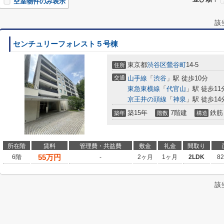
空室物件のみ表示
該
センチュリーフォレスト５号棟
東京都
渋谷区
鶯谷町
14-5
住所
交通
山手線
「
渋谷
」駅 徒歩10分
東急東横線
「
代官山
」駅 徒歩11
京王井の頭線
「
神泉
」駅 徒歩14
築15年
7階建
鉄筋
築年
階数
構造
所在階
賃料
管理費・共益費
敷金
礼金
間取り
55
万円
6階
-
2ヶ月
1ヶ月
2LDK
8
該