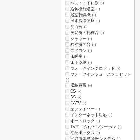
バス・トイレ別
(-)
追焚機能浴室
(-)
浴室乾燥機
(-)
温水洗浄便座
(-)
洗面台
(-)
洗髪洗面化粧台
(-)
シャワー
(-)
独立洗面台
(-)
エアコン
(-)
床暖房
(-)
床下収納
(-)
ウォークインクロゼット
(-)
ウォークインシューズクロゼット
(-)
収納豊富
(-)
CS
(-)
BS
(-)
CATV
(-)
光ファイバー
(-)
インターネット対応
(-)
オートロック
(-)
TVモニタ付インターホン
(-)
宅配ボックス
(-)
24時間緊急通報システム
(-)