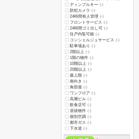
ディンプルキー
(-)
防犯カメラ
(-)
24時間有人管理
(-)
フロントサービス
(-)
24時間ゴミ出し可
(-)
住戸内覧可能
(-)
コンシェルジュサービス
(-)
駐車場あり
(-)
2階以上
(-)
1階の物件
(-)
10階以上
(-)
20階以上
(-)
最上階
(-)
南向き
(-)
角部屋
(-)
ワンフロア
(-)
高層ビル
(-)
飲食店可
(-)
居抜物件
(-)
個別空調
(-)
都市ガス
(-)
下水道
(-)