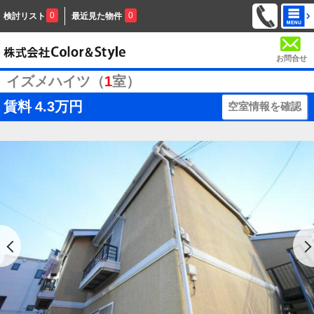
0
0
検討リスト
最近見た物件
お問合せ
イズメハイツ（
1
室）
賃料
4.3万円
空室情報を確認