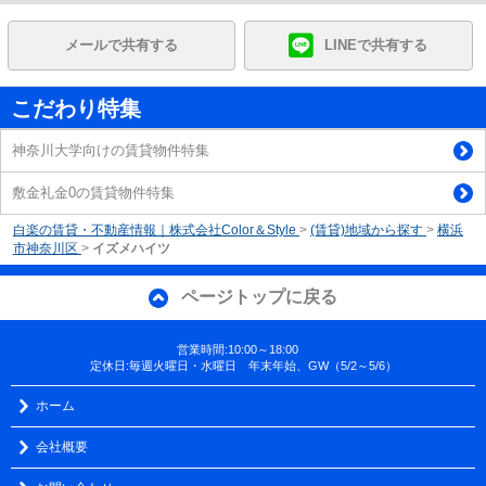
メールで共有する
LINEで共有する
こだわり特集
神奈川大学向けの賃貸物件特集
敷金礼金0の賃貸物件特集
白楽の賃貸・不動産情報｜株式会社Color＆Style
>
(賃貸)地域から探す
>
横浜
市神奈川区
>
イズメハイツ
ページトップに戻る
営業時間:10:00～18:00
定休日:毎週火曜日・水曜日 年末年始、GW（5/2～5/6）
ホーム
会社概要