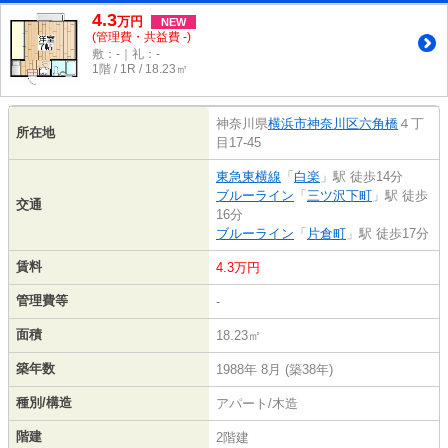
4.3
万
円
NEW
(管理費・共益費 -)
敷：-｜礼：-
1階 / 1R / 18.23㎡
神奈川県
横浜市神奈川区
六角橋
４丁
所在地
目17-45
東急東横線
「
白楽
」駅 徒歩14分
ブルーライン
「
三ツ沢下町
」駅 徒歩
交通
16分
ブルーライン
「
片倉町
」駅 徒歩17分
賃料
4.3万円
管理費等
-
面積
18.23㎡
築年数
1988年 8月 (築38年)
種別/構造
アパート/木造
階建
2階建