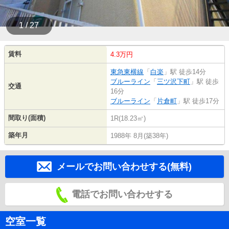
1 / 27
賃料
4.3万円
東急東横線
「
白楽
」駅 徒歩14分
ブルーライン
「
三ツ沢下町
」駅 徒歩
交通
16分
ブルーライン
「
片倉町
」駅 徒歩17分
間取り(面積)
1R(18.23㎡)
築年月
1988年 8月(築38年)
メールでお問い合わせする(無料)
電話でお問い合わせする
空室一覧