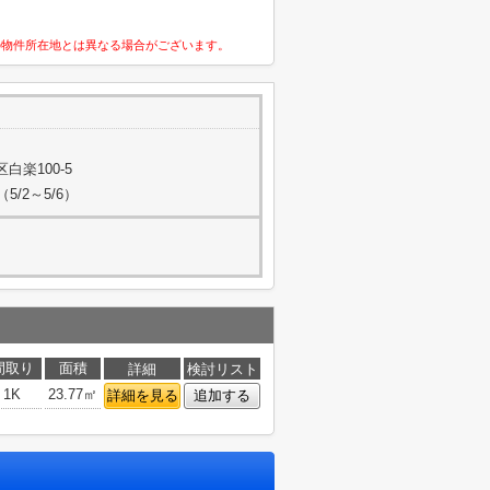
の物件所在地とは異なる場合がございます。
白楽100-5
/2～5/6）
間取り
面積
詳細
検討リスト
1K
23.77㎡
詳細を見る
追加する