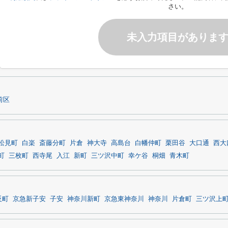
さい。
未入力項目がありま
前区
松見町
白楽
斎藤分町
片倉
神大寺
高島台
白幡仲町
栗田谷
大口通
西大
町
三枚町
西寺尾
入江
新町
三ツ沢中町
幸ケ谷
桐畑
青木町
反町
京急新子安
子安
神奈川新町
京急東神奈川
神奈川
片倉町
三ツ沢上