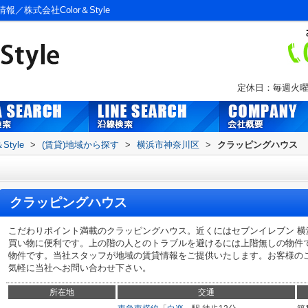
株式会社Color＆Style
定休日：毎週火曜
tyle
>
(賃貸)地域から探す
>
横浜市神奈川区
>
クラッピングハウス
クラッピングハウス
こだわりポイント満載のクラッピングハウス。近くにはセブンイレブン 横浜
買い物に便利です。上の階の人とのトラブルを避けるには上階無しの物件で
物件です。当社スタッフが地域の賃貸情報をご提供いたします。お客様の
気軽に当社へお問い合わせ下さい。
所在地
交通