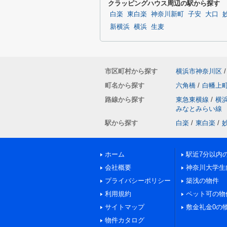
クラッピングハウス周辺の駅から探す
白楽
東白楽
神奈川新町
子安
大口
新横浜
横浜
生麦
市区町村から探す
横浜市神奈川区
/
町名から探す
六角橋
/
白幡上
路線から探す
東急東横線
/
横
みなとみらい線
駅から探す
白楽
/
東白楽
/
ホーム
駅近7分以内
会社概要
神奈川大学生
プライバシーポリシー
築浅の物件
利用規約
ペット可の物
サイトマップ
敷金礼金0の
物件カタログ