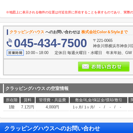
※地図上に表示される物件の位置は付近住所に所在することを表すものであり、実際
クラッピングハウス
へのお問い合わせは
株式会社Color＆Styleまで
045-434-7500
〒221-0065
神奈川県横浜市神奈川区
10:00～18:00 定休日:毎週火曜日・水曜日 年末年始、GW（5
クラッピングハウス
の空室情報
所在階
賃料
管理費・共益費
敷金/礼金/保証金/償却/敷引
1階
7.1万円
4,000円
/
/
/
/
1ヶ月
1ヶ月
-
-
-
クラッピングハウス
へのお問い合わせ