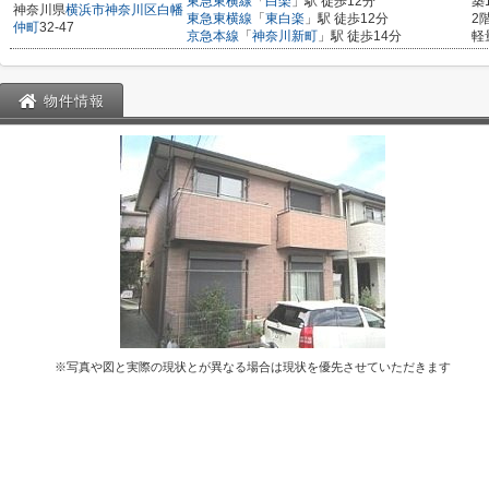
東急東横線
「
白楽
」駅 徒歩12分
築
神奈川県
横浜市神奈川区
白幡
東急東横線
「
東白楽
」駅 徒歩12分
2
仲町
32-47
京急本線
「
神奈川新町
」駅 徒歩14分
軽
物件情報
※写真や図と実際の現状とが異なる場合は現状を優先させていただきます