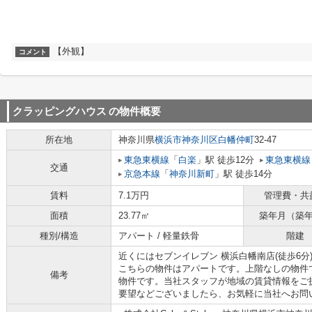
【外観】
コメント
クラッピングハウス
の物件概要
所在地
神奈川県
横浜市神奈川区
白幡仲町
32-47
東急東横線
「
白楽
」駅 徒歩12分
東急東横線
交通
京急本線
「
神奈川新町
」駅 徒歩14分
賃料
7.1万円
管理費・共
面積
23.77㎡
築年月（築
種別/構造
アパート / 軽量鉄骨
階建
近くにはセブンイレブン 横浜白幡南店(徒歩6
こちらの物件はアパートです。上階なしの物件
備考
物件です。当社スタッフが地域の賃貸情報をご
要望などございましたら、お気軽に当社へお問