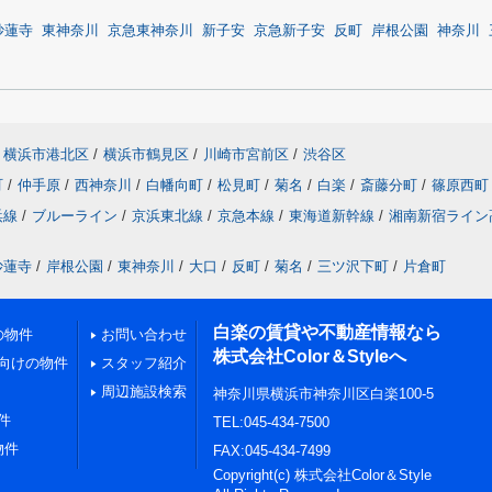
妙蓮寺
東神奈川
京急東神奈川
新子安
京急新子安
反町
岸根公園
神奈川
横浜市港北区
/
横浜市鶴見区
/
川崎市宮前区
/
渋谷区
町
/
仲手原
/
西神奈川
/
白幡向町
/
松見町
/
菊名
/
白楽
/
斎藤分町
/
篠原西町
浜線
/
ブルーライン
/
京浜東北線
/
京急本線
/
東海道新幹線
/
湘南新宿ライン
妙蓮寺
/
岸根公園
/
東神奈川
/
大口
/
反町
/
菊名
/
三ツ沢下町
/
片倉町
白楽の賃貸や不動産情報なら
の物件
お問い合わせ
株式会社Color＆Styleへ
向けの物件
スタッフ紹介
周辺施設検索
神奈川県横浜市神奈川区白楽100-5
件
TEL:045-434-7500
物件
FAX:045-434-7499
Copyright(c) 株式会社Color＆Style