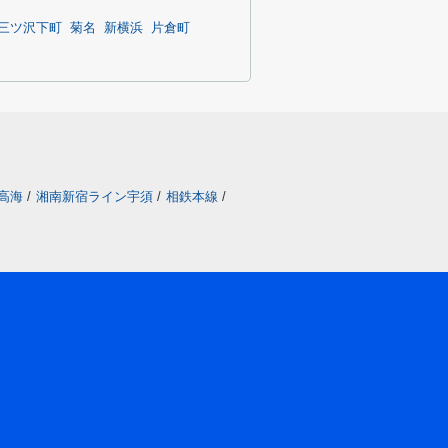
三ツ沢下町
菊名
新横浜
片倉町
高海
/
湘南新宿ライン宇須
/
相鉄本線
/