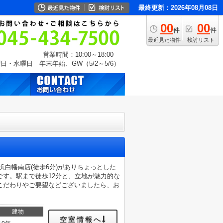
最終更新：2026年08月08日
00
00
件
件
最近見た物件
検討リスト
営業時間：10:00～18:00
日・水曜日 年末年始、GW（5/2～5/6）
白幡南店(徒歩6分)がありちょっとした
す。駅まで徒歩12分と、立地が魅力的な
こだわりやご要望などございましたら、お
建物
空室情報へ