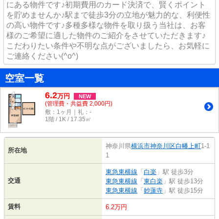
にある物件です♪初期費用のカード決済で、賢くポイント
を貯めませんか♪駅まで徒歩3分の立地が魅力的な、利便性
の高い物件です♪多種多様な物件を取り扱う当社は、お客
様のご希望に適した物件のご紹介をさせていただきます♪
こだわりたい条件や不明な点がございましたら、お気軽に
ご連絡ください(^o^)
空室一覧
6.2
万
円
NEW
(管理費・共益費 2,000円)
敷：1ヶ月｜礼：-
1階 / 1K / 17.35㎡
神奈川県
横浜市神奈川区
白幡上町
1-1
所在地
1
東急東横線
「
白楽
」駅 徒歩3分
交通
東急東横線
「
東白楽
」駅 徒歩13分
東急東横線
「
妙蓮寺
」駅 徒歩15分
賃料
6.2万円