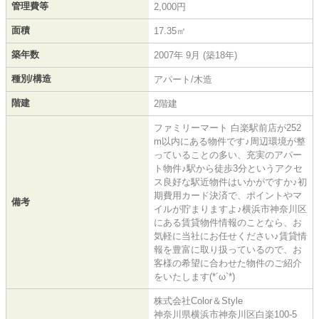
管理費等
2,000円
面積
17.35㎡
築年数
2007年 9月 (築18年)
種別/構造
アパート/木造
階建
2階建
ファミリーマート 白楽駅前店が252
m以内にある物件です♪周辺環境が整
っていることの多い、充実のアパー
ト物件♪駅から徒歩3分というアクセ
ス良好な駅近物件はいかがですか♪初
期費用カード決済で、ポイントやマ
備考
イルが貯まりますよ♪横浜市神奈川区
にある賃貸物件情報のことなら、お
気軽に当社にお任せください♪賃貸情
報を豊富に取り扱っているので、お
客様の希望に合わせた物件のご紹介
をいたします(*´ω`*)
株式会社Color＆Style
神奈川県横浜市神奈川区白楽100-5