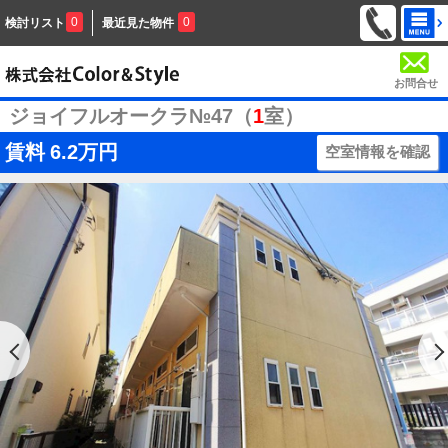
0
0
検討リスト
最近見た物件
お問合せ
ジョイフルオークラ№47（
1
室）
賃料
6.2万円
空室情報を確認