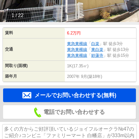
1 / 22
賃料
6.2万円
東急東横線
「
白楽
」駅 徒歩3分
交通
東急東横線
「
東白楽
」駅 徒歩13分
東急東横線
「
妙蓮寺
」駅 徒歩15分
間取り(面積)
1K(17.35㎡)
築年月
2007年 9月(築18年)
メールでお問い合わせする(無料)
電話でお問い合わせする
多くの方からご好評頂いているジョイフルオークラ№47の
ご紹介♪コンビニ「ファミリーマート 白幡店」が333m以内