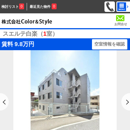
0
0
検討リスト
最近見た物件
お問合せ
スエルテ白楽（
1
室）
賃料
9.8万円
空室情報を確認