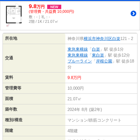
9.8
万
円
NEW
(管理費・共益費 10,000円)
敷：-｜礼：-
2階 / 1K / 21.07㎡
所在地
神奈川県
横浜市神奈川区
白楽
121－2
東急東横線
「
白楽
」駅 徒歩1分
東急東横線
「
東白楽
」駅 徒歩12分
交通
ブルーライン
「
岸根公園
」駅 徒歩18
分
賃料
9.8万円
管理費等
10,000円
面積
21.07㎡
築年数
2024年 8月 (築2年)
種別/構造
マンション/鉄筋コンクリート
階建
4階建