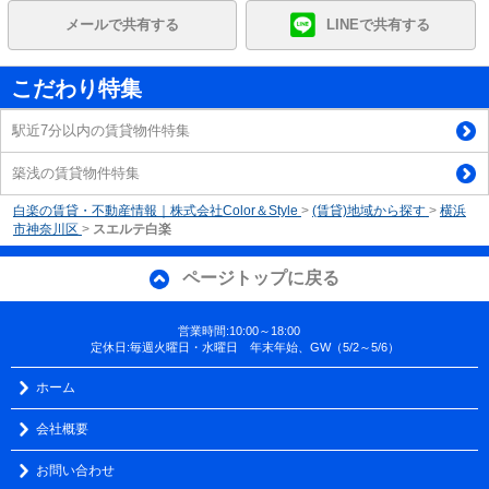
メールで共有する
LINEで共有する
こだわり特集
駅近7分以内の賃貸物件特集
築浅の賃貸物件特集
白楽の賃貸・不動産情報｜株式会社Color＆Style
>
(賃貸)地域から探す
>
横浜
市神奈川区
>
スエルテ白楽
ページトップに戻る
営業時間:10:00～18:00
定休日:毎週火曜日・水曜日 年末年始、GW（5/2～5/6）
ホーム
会社概要
お問い合わせ