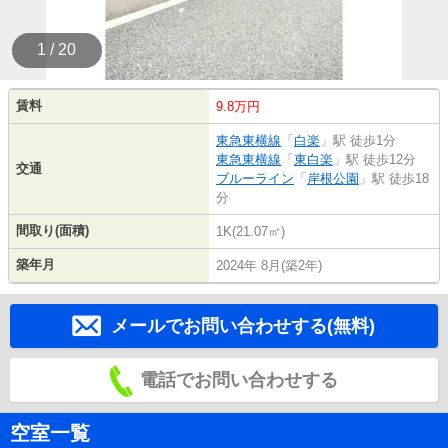
1 / 20
賃料
9.8万円
東急東横線
「
白楽
」駅 徒歩1分
東急東横線
「
東白楽
」駅 徒歩12分
交通
ブルーライン
「
岸根公園
」駅 徒歩18
分
間取り(面積)
1K(21.07㎡)
築年月
2024年 8月(築2年)
メールでお問い合わせする(無料)
電話でお問い合わせする
空室一覧