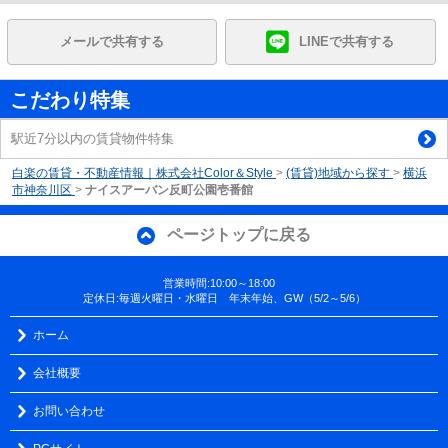
メールで共有する
LINEで共有する
こだわり特集
駅近7分以内の賃貸物件特集
白楽の賃貸・不動産情報｜株式会社Color＆Style
>
(賃貸)地域から探す
>
横浜
市神奈川区
>
ナイスアーバン反町公園壱番館
ページトップに戻る
営業時間:10:00～18:00
定休日:毎週火曜日・水曜日 年末年始、GW（5/2～5/6）
ホーム
会社概要
お問い合わせ