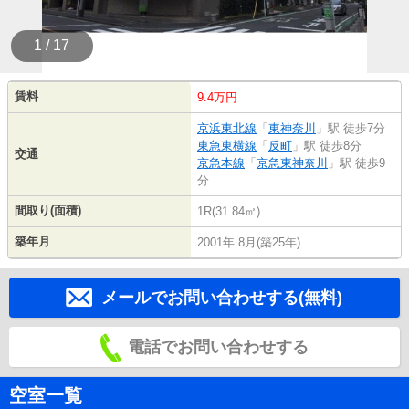
1 / 17
賃料
9.4万円
京浜東北線
「
東神奈川
」駅 徒歩7分
東急東横線
「
反町
」駅 徒歩8分
交通
京急本線
「
京急東神奈川
」駅 徒歩9
分
間取り(面積)
1R(31.84㎡)
築年月
2001年 8月(築25年)
メールでお問い合わせする(無料)
電話でお問い合わせする
空室一覧