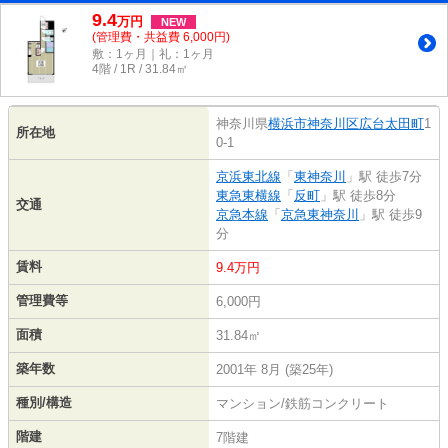
9.4
万
円
NEW
(管理費・共益費 6,000円)
敷：1ヶ月｜礼：1ヶ月
4階 / 1R / 31.84㎡
神奈川県
横浜市神奈川区
広台太田町
1
所在地
0-1
京浜東北線
「
東神奈川
」駅 徒歩7分
東急東横線
「
反町
」駅 徒歩8分
交通
京急本線
「
京急東神奈川
」駅 徒歩9
分
賃料
9.4万円
管理費等
6,000円
面積
31.84㎡
築年数
2001年 8月 (築25年)
種別/構造
マンション/鉄筋コンクリート
階建
7階建