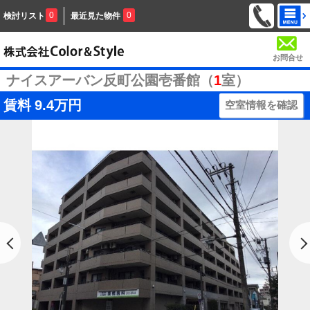
0
0
検討リスト
最近見た物件
お問合せ
ナイスアーバン反町公園壱番館（
1
室）
賃料
9.4万円
空室情報を確認