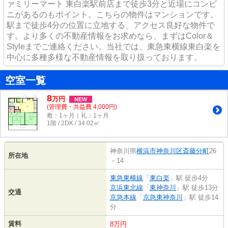
ァミリーマート 東白楽駅前店まで徒歩3分と近場にコンビ
ニがあるのもポイント。こちらの物件はマンションです。
駅まで徒歩4分の位置に立地する、アクセス良好な物件で
す。より多くの不動産情報をお求めなら、まずはColor＆
Styleまでご連絡ください。当社では、東急東横線東白楽を
中心に多種多様な不動産情報を取り扱っております。
空室一覧
8
万
円
NEW
(管理費・共益費 4,000円)
敷：1ヶ月｜礼：1ヶ月
1階 / 2DK / 34.02㎡
神奈川県
横浜市神奈川区
斎藤分町
26
所在地
－14
東急東横線
「
東白楽
」駅 徒歩4分
京浜東北線
「
東神奈川
」駅 徒歩13分
交通
京急本線
「
京急東神奈川
」駅 徒歩14
分
賃料
8万円