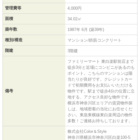
管理費等
4,000円
面積
34.02㎡
築年数
1987年 6月 (築39年)
種別/構造
マンション/鉄筋コンクリート
階建
3階建
ファミリーマート 東白楽駅前店まで
徒歩3分と近場にコンビニがあるのも
ポイント。こちらのマンションは陽
当たりが良好です。クレジットカー
ドで初期費用をお支払いいただける
備考
物件です。駅まで徒歩4分の位置に立
地する、アクセス良好な物件です。
横浜市神奈川区エリアの賃貸物件探
しは、地域密着の当社にお任せくだ
さい。東急東横線東白楽周辺の物件
多数！ご連絡お待ちしております。
株式会社Color＆Style
神奈川県横浜市神奈川区白楽100-5