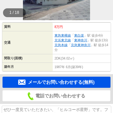
1 / 18
賃料
8万円
東急東横線
「
東白楽
」駅 徒歩4分
京浜東北線
「
東神奈川
」駅 徒歩13分
交通
京急本線
「
京急東神奈川
」駅 徒歩14
分
間取り(面積)
2DK(34.02㎡)
築年月
1987年 6月(築39年)
メールでお問い合わせする(無料)
電話でお問い合わせする
ぜひ一度見ていただきたい、「ヒルコーポ星野」です。フ