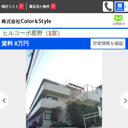
0
0
検討リスト
最近見た物件
お問合せ
ヒルコーポ星野（
1
室）
賃料
8万円
空室情報を確認