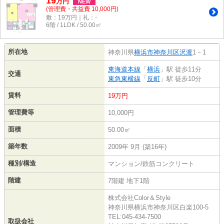
19
万
円
NEW
(管理費・共益費 10,000円)
敷：19万円｜礼：-
6階 / 1LDK / 50.00㎡
所在地
神奈川県
横浜市神奈川区
沢渡
1－1
東海道本線
「
横浜
」駅 徒歩11分
交通
東急東横線
「
反町
」駅 徒歩10分
賃料
19万円
管理費等
10,000円
面積
50.00㎡
築年数
2009年 9月 (築16年)
種別/構造
マンション/鉄筋コンクリート
階建
7階建 地下1階
株式会社Color＆Style
神奈川県横浜市神奈川区白楽100-5
TEL:045-434-7500
取扱会社