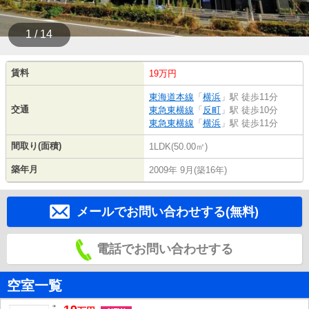
1 / 14
賃料
19万円
東海道本線
「
横浜
」駅 徒歩11分
交通
東急東横線
「
反町
」駅 徒歩10分
東急東横線
「
横浜
」駅 徒歩11分
間取り(面積)
1LDK(50.00㎡)
築年月
2009年 9月(築16年)
メールでお問い合わせする(無料)
電話でお問い合わせする
空室一覧