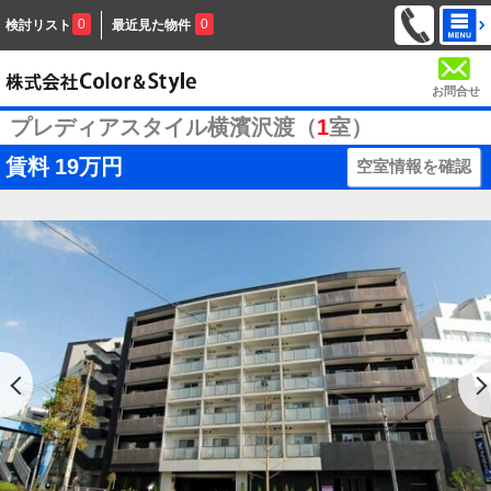
0
0
検討リスト
最近見た物件
お問合せ
プレディアスタイル横濱沢渡（
1
室）
賃料
19万円
空室情報を確認