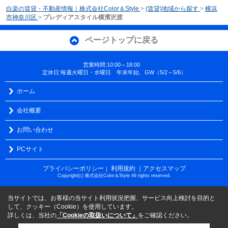
白楽の賃貸・不動産情報｜株式会社Color＆Style
>
(賃貸)地域から探す
>
横浜
市神奈川区
>
プレディアスタイル横濱沢渡
ページトップに戻る
営業時間:10:00～18:00
定休日:毎週火曜日・水曜日 年末年始、GW（5/2～5/6）
ホーム
会社概要
お問い合わせ
PCサイト
プライバシーポリシー
利用規約
｜アクセスマップ
｜
Copyright(c) 株式会社Color＆Style All rights reserved.
当サイトでは、お客様の当サイト利用状況把握、サービス向上検討を目的と
して、クッキー（Cookie）を使用しています。
詳しくは、当社の
「Cookieの取扱いについて」
をご確認ください。