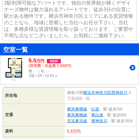
2駅利用可能なアパートです。独自の世界観が輝くデザイ
ナーズ物件は魅力溢れるアパートです。徒歩3分の位置に
駅がある物件です。横浜市神奈川区エリアにある賃貸情報
のことなら、地域に密着した当社へお任せ下さい。当社
は、多種多様な賃貸情報を取り扱っております。ご要望や
不明な点などございましたら、お気軽にご連絡下さい。
空室一覧
5.5
万
円
NEW
(管理費・共益費 5,500円)
敷：-｜礼：-
1階 / 1R / 10.81㎡
神奈川県
横浜市神奈川区
西神奈川
３
所在地
丁目153－31
東急東横線
「
白楽
」駅 徒歩3分
交通
東急東横線
「
東白楽
」駅 徒歩6分
京浜東北線
「
東神奈川
」駅 徒歩16分
賃料
5.5万円