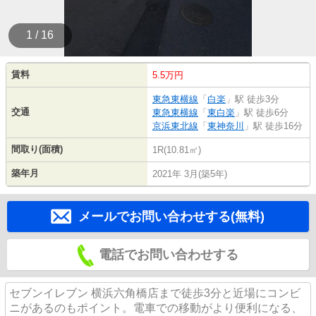
1 / 16
賃料
5.5万円
東急東横線
「
白楽
」駅 徒歩3分
交通
東急東横線
「
東白楽
」駅 徒歩6分
京浜東北線
「
東神奈川
」駅 徒歩16分
間取り(面積)
1R(10.81㎡)
築年月
2021年 3月(築5年)
メールでお問い合わせする(無料)
電話でお問い合わせする
セブンイレブン 横浜六角橋店まで徒歩3分と近場にコンビ
ニがあるのもポイント。電車での移動がより便利になる、