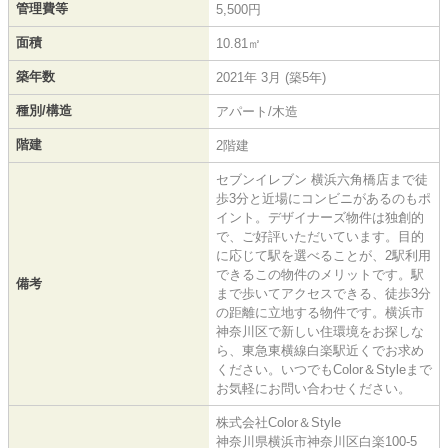
管理費等
5,500円
面積
10.81㎡
築年数
2021年 3月 (築5年)
種別/構造
アパート/木造
階建
2階建
セブンイレブン 横浜六角橋店まで徒
歩3分と近場にコンビニがあるのもポ
イント。デザイナーズ物件は独創的
で、ご好評いただいています。目的
に応じて駅を選べることが、2駅利用
できるこの物件のメリットです。駅
備考
まで歩いてアクセスできる、徒歩3分
の距離に立地する物件です。横浜市
神奈川区で新しい住環境をお探しな
ら、東急東横線白楽駅近くでお求め
ください。いつでもColor＆Styleまで
お気軽にお問い合わせください。
株式会社Color＆Style
神奈川県横浜市神奈川区白楽100-5