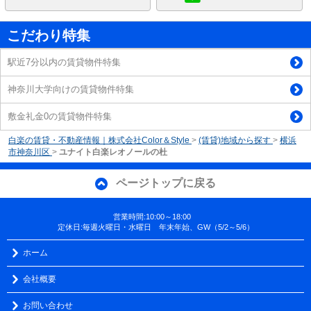
こだわり特集
駅近7分以内の賃貸物件特集
神奈川大学向けの賃貸物件特集
敷金礼金0の賃貸物件特集
白楽の賃貸・不動産情報｜株式会社Color＆Style
>
(賃貸)地域から探す
>
横浜
市神奈川区
>
ユナイト白楽レオノールの杜
ページトップに戻る
営業時間:10:00～18:00
定休日:毎週火曜日・水曜日 年末年始、GW（5/2～5/6）
ホーム
会社概要
お問い合わせ