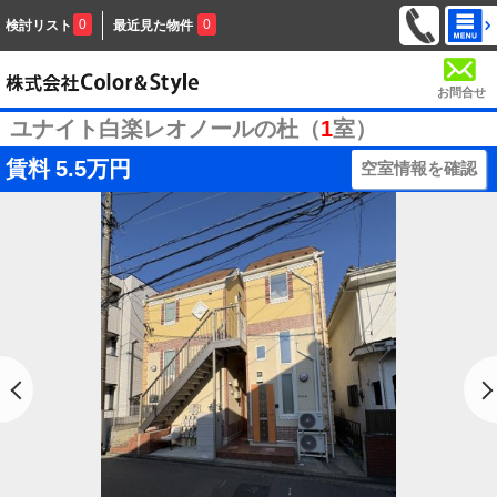
0
0
検討リスト
最近見た物件
お問合せ
ユナイト白楽レオノールの杜（
1
室）
賃料
5.5万円
空室情報を確認