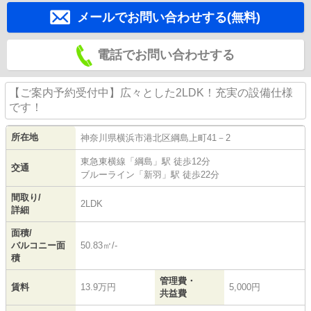
メールでお問い合わせする(無料)
電話でお問い合わせする
【ご案内予約受付中】広々とした2LDK！充実の設備仕様
です！
所在地
神奈川県
横浜市港北区
綱島上町
41－2
東急東横線
「
綱島
」駅 徒歩12分
交通
ブルーライン
「
新羽
」駅 徒歩22分
間取り/
2LDK
詳細
面積/
バルコニー面
50.83㎡/-
積
管理費・
賃料
13.9万円
5,000円
共益費