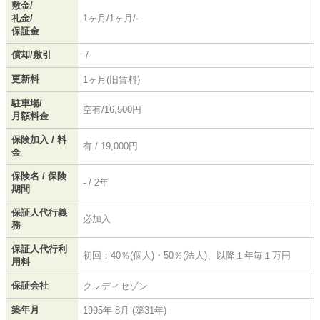
敷金/
礼金/
1ヶ月/1ヶ月/-
保証金
償却/敷引
-/-
更新料
1ヶ月(旧賃料)
駐車場/
空有/16,500円
月額料金
保険加入 / 料
有 / 19,000円
金
保険名 / 保険
- / 2年
期間
保証人代行義
必加入
務
保証人代行利
初回：40％(個人)・50％(法人)、以降１年毎１万円
用料
保証会社
クレディセゾン
築年月
1995年 8月 (築31年)