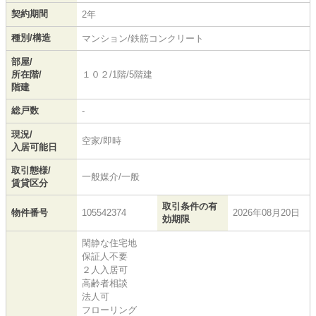
契約期間
2年
種別/構造
マンション/鉄筋コンクリート
部屋/
所在階/
１０２/1階/5階建
階建
総戸数
-
現況/
空家/即時
入居可能日
取引態様/
一般媒介/一般
賃貸区分
取引条件の有
物件番号
105542374
2026年08月20日
効期限
閑静な住宅地
保証人不要
２人入居可
高齢者相談
法人可
フローリング