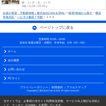
敷：1ヶ月｜礼：1ヶ月
4階 / 2LDK / 55.05㎡
白楽の賃貸・不動産情報｜株式会社Color＆Style
>
(賃貸)地域から探す
>
横浜
市港北区
>
ハピネス飯田７号館
>
１０２
ページトップに戻る
営業時間:10:00～18:00
定休日:毎週火曜日・水曜日 年末年始、GW（5/2～5/6）
ホーム
会社概要
お問い合わせ
PCサイト
プライバシーポリシー
利用規約
｜アクセスマップ
｜
Copyright(c) 株式会社Color＆Style All rights reserved.
当サイトでは、お客様の当サイト利用状況把握、サービス向上検討を目的と
して、クッキー（Cookie）を使用しています。