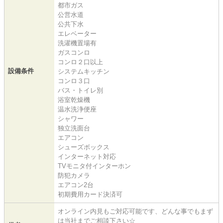
都市ガス
公営水道
公共下水
エレベーター
洗濯機置場有
ガスコンロ
コンロ２口以上
設備条件
システムキッチン
コンロ３口
バス・トイレ別
浴室乾燥機
温水洗浄便座
シャワー
独立洗面台
エアコン
シューズボックス
インターネット対応
TVモニタ付インターホン
防犯カメラ
エアコン2台
初期費用カード決済可
オンライン内見もご対応可能です、どんな事でもまず
は当社までご相談下さい☆