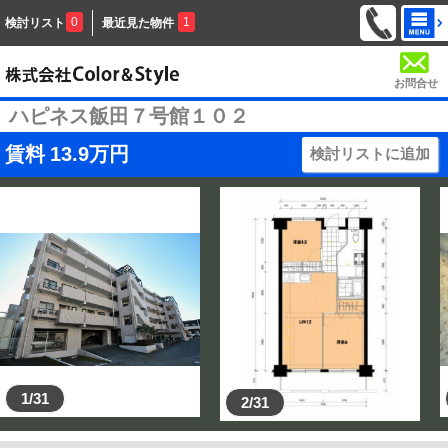
0
1
検討リスト
最近見た物件
お問合せ
ハピネス飯田７号館１０２
賃料
13.9
万円
検討リストに追加
1/31
2/31