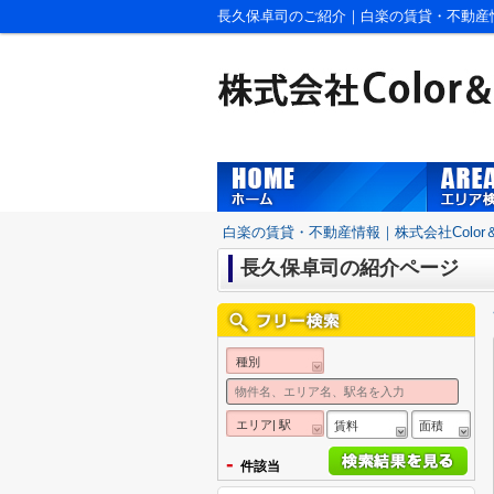
長久保卓司のご紹介｜白楽の賃貸・不動産情報｜
白楽の賃貸・不動産情報｜株式会社Color＆S
長久保卓司の紹介ページ
種別
エリア| 駅
賃料
面積
-
件該当