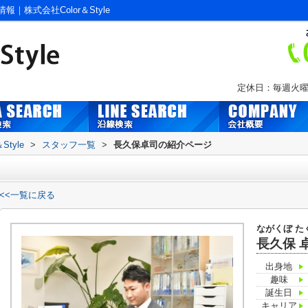
株式会社Color＆Style
定休日：毎週火曜
tyle
>
スタッフ一覧
>
長久保卓司の紹介ページ
<<一覧に戻る
ながくぼ た
長久保 
出身地
趣味
誕生日
キャリア