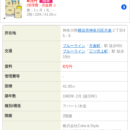
8
万
円
NEW
(管理費・共益費 -)
敷：1ヶ月｜礼：-
2階 / 2DK / 41.00㎡
神奈川県
横浜市神奈川区
片倉
２丁目4
所在地
5－6
ブルーライン
「
片倉町
」駅 徒歩9分
交通
ブルーライン
「
三ツ沢上町
」駅 徒歩
19分
賃料
8万円
管理費等
-
面積
41.00㎡
築年数
1993年 2月 (築33年)
種別/構造
アパート/木造
階建
2階建
株式会社Color＆Style