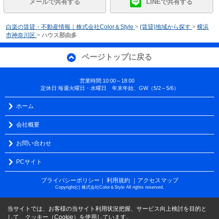
メールで共有する
LINEで共有する
白楽の賃貸・不動産情報｜株式会社Color＆Style
>
(賃貸)地域から探す
>
横浜
市神奈川区
>
ハウス那由多
ページトップに戻る
営業時間:10:00～18:00
定休日:毎週火曜日・水曜日 年末年始、GW（5/2～5/6）
ホーム
会社概要
お問い合わせ
PCサイト
プライバシーポリシー
利用規約
｜アクセスマップ
｜
Copyright(c) 株式会社Color＆Style All rights reserved.
当サイトでは、お客様の当サイト利用状況把握、サービス向上検討を目的と
して、クッキー（Cookie）を使用しています。