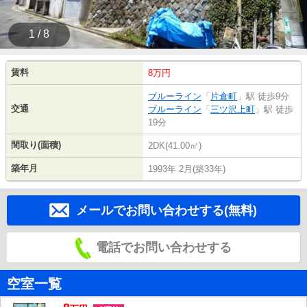
1 / 8
賃料
8万円
ブルーライン
「
片倉町
」駅 徒歩9分
交通
ブルーライン
「
三ツ沢上町
」駅 徒歩
19分
間取り(面積)
2DK(41.00㎡)
築年月
1993年 2月(築33年)
メールでお問い合わせする(無料)
電話でお問い合わせする
空室一覧