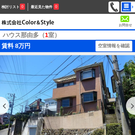
0
0
検討リスト
最近見た物件
お問合せ
ハウス那由多（
1
室）
賃料
8万円
空室情報を確認