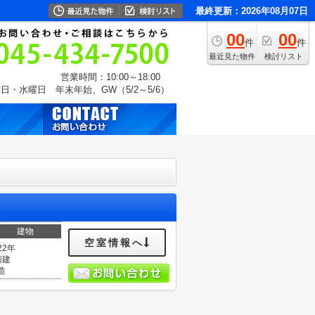
最終更新：2026年08月07日
00
00
件
件
最近見た物件
検討リスト
営業時間：10:00～18:00
日・水曜日 年末年始、GW（5/2～5/6）
建物
空室情報へ
22年
階建
造