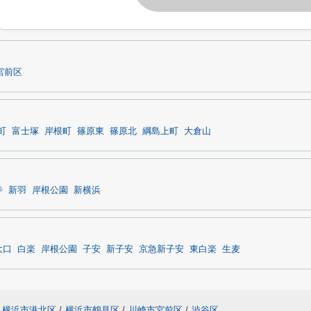
宮前区
町
富士塚
岸根町
篠原東
篠原北
綱島上町
大倉山
寺
新羽
岸根公園
新横浜
大口
白楽
岸根公園
子安
新子安
京急新子安
東白楽
生麦
横浜市港北区
/
横浜市鶴見区
/
川崎市宮前区
/
渋谷区