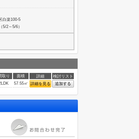
白楽100-5
/2～5/6）
間取り
面積
詳細
検討リスト
2LDK
57.55㎡
詳細を見る
追加する