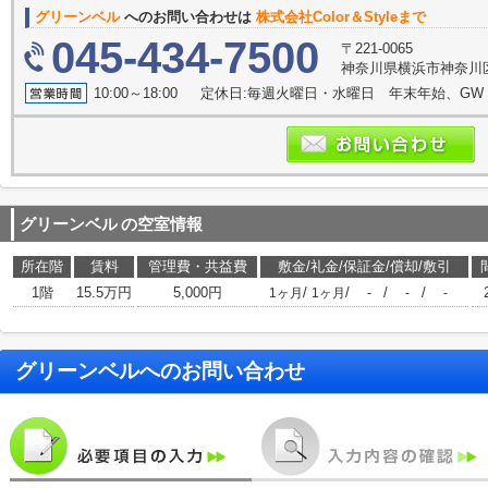
グリーンベル
へのお問い合わせは
株式会社Color＆Styleまで
045-434-7500
〒221-0065
神奈川県横浜市神奈川区
10:00～18:00 定休日:毎週火曜日・水曜日 年末年始、GW（5
グリーンベル
の空室情報
所在階
賃料
管理費・共益費
敷金/礼金/保証金/償却/敷引
1階
15.5万円
5,000円
/
/
/
/
1ヶ月
1ヶ月
-
-
-
グリーンベル
へのお問い合わせ