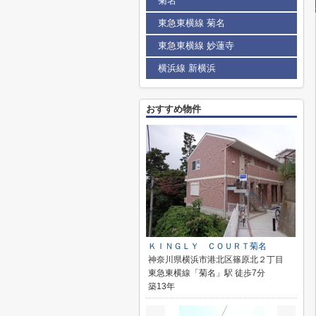
菊名
東急東横線 菊名
東急東横線 妙蓮寺
横浜線 新横浜
おすすめ物件
ＫＩＮＧＬＹ ＣＯＵＲＴ菊名
神奈川県横浜市港北区篠原北２丁目
東急東横線「菊名」駅 徒歩7分
築13年