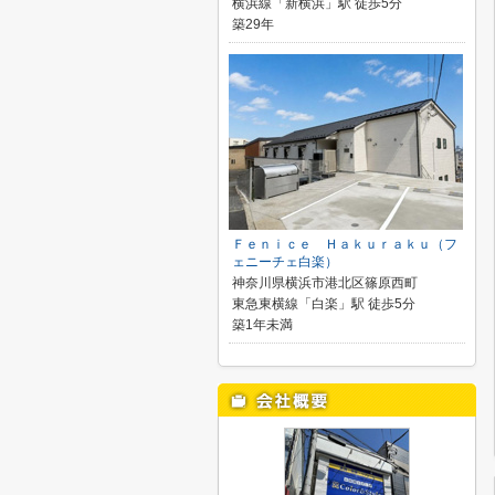
横浜線「新横浜」駅 徒歩5分
築29年
Ｆｅｎｉｃｅ Ｈａｋｕｒａｋｕ（フ
ェニーチェ白楽）
神奈川県横浜市港北区篠原西町
東急東横線「白楽」駅 徒歩5分
築1年未満