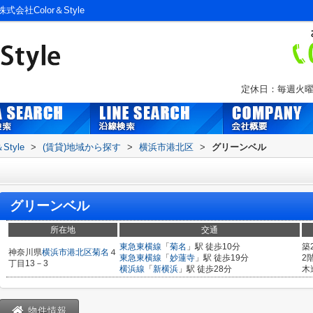
社Color＆Style
定休日：毎週火曜
tyle
>
(賃貸)地域から探す
>
横浜市港北区
>
グリーンベル
グリーンベル
所在地
交通
東急東横線
「
菊名
」駅 徒歩10分
築
神奈川県
横浜市港北区
菊名
４
東急東横線
「
妙蓮寺
」駅 徒歩19分
2
丁目13－3
横浜線
「
新横浜
」駅 徒歩28分
木
物件情報