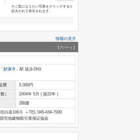
※ご覧になりたい写真をクリックすると
拡大されて表示されます。
情報の見方
【アパート】
「
妙蓮寺
」駅 徒歩19分
益費
5,000円
年数）
2004年 5月 ( 築22年 )
2階建
白楽100-5
TEL:045-434-7500
国宅地建物取引業保証協会