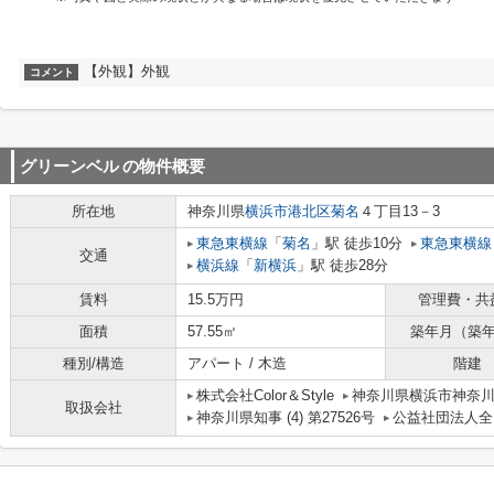
【外観】外観
コメント
グリーンベル
の物件概要
所在地
神奈川県
横浜市港北区
菊名
４丁目13－3
東急東横線
「
菊名
」駅 徒歩10分
東急東横線
交通
横浜線
「
新横浜
」駅 徒歩28分
賃料
15.5万円
管理費・共
面積
57.55㎡
築年月（築
種別/構造
アパート / 木造
階建
株式会社Color＆Style
神奈川県横浜市神奈川区
取扱会社
神奈川県知事 (4) 第27526号
公益社団法人全