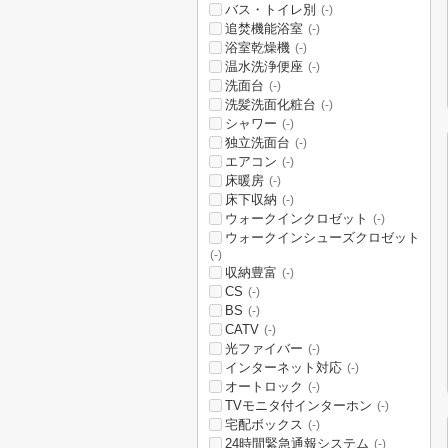
バス・トイレ別
(-)
追焚機能浴室
(-)
浴室乾燥機
(-)
温水洗浄便座
(-)
洗面台
(-)
洗髪洗面化粧台
(-)
シャワー
(-)
独立洗面台
(-)
エアコン
(-)
床暖房
(-)
床下収納
(-)
ウォークインクロゼット
(-)
ウォークインシューズクロゼット
(-)
収納豊富
(-)
CS
(-)
BS
(-)
CATV
(-)
光ファイバー
(-)
インターネット対応
(-)
オートロック
(-)
TVモニタ付インターホン
(-)
宅配ボックス
(-)
24時間緊急通報システム
(-)