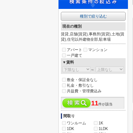
種別で絞り込む
現在の種別
賃貸,店舗(賃貸),事務所(賃貸),土地(賃
貸),住宅以外建物全部,駐車場
アパート
マンション
一戸建て
▼賃料
～
敷金・保証金なし
礼金・敷引なし
共益費・管理費込み
11
件が該当
間取り
ワンルーム
1K
1DK
1LDK