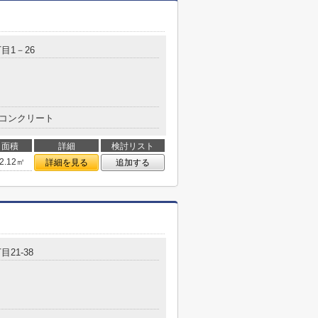
目1－26
コンクリート
面積
詳細
検討リスト
2.12㎡
詳細を見る
追加する
目21-38