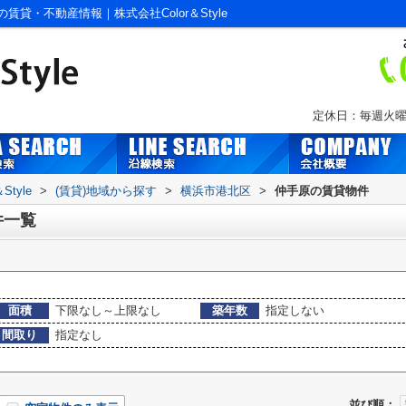
・不動産情報｜株式会社Color＆Style
定休日：毎週火曜
tyle
>
(賃貸)地域から探す
>
横浜市港北区
>
仲手原の賃貸物件
件一覧
面積
下限なし～上限なし
築年数
指定しない
間取り
指定なし
並び順：