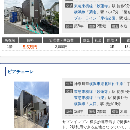
交通
東急東横線
「
妙蓮寺
」駅 徒歩9分
横浜線
「
菊名
」駅 バス7分 「菊
ブルーライン
「
岸根公園
」駅 徒
築8年
2階建
木造
築年
階数
構造
所在階
賃料
管理費・共益費
敷金
礼金
間取り
5.5
万円
1階
2,000円
1R
13
ピアチェーレ
神奈川県
横浜市港北区
仲手原
１丁
住所
交通
東急東横線
「
妙蓮寺
」駅 徒歩7分
東急東横線
「
白楽
」駅 徒歩12分
横浜線
「
大口
」駅 徒歩19分
築8年
2階建
木造
築年
階数
構造
セブンイレブン 横浜妙蓮寺店まで徒歩
ト。2駅利用できる立地となっていて、