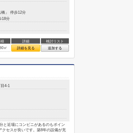
名橋」 停歩12分
歩18分
面積
詳細
検討リスト
.80㎡
詳細を見る
追加する
目4-1
5分と近場にコンビニがあるのもポイン
アクセスが良いです。築8年の設備が充