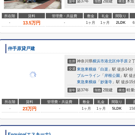
築37年
2階建
木造
築年
階数
構造
所在階
賃料
管理費・共益費
敷金
礼金
間取り
13.5
万円
-
-
1ヶ月
1ヶ月
2LDK
6
仲手原貸戸建
神奈川県
横浜市港北区
仲手原
２丁
住所
交通
東急東横線
「
白楽
」駅 徒歩14分
ブルーライン
「
岸根公園
」駅 徒
東急東横線
「
妙蓮寺
」駅 徒歩15
築37年
2階建
軽量
築年
階数
構造
所在階
賃料
管理費・共益費
敷金
礼金
間取り
23
万円
-
-
1ヶ月
1ヶ月
5LDK
15
Esquina(エスキーナ)