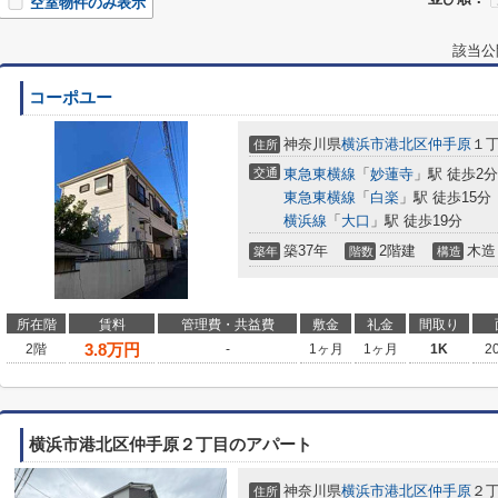
空室物件のみ表示
該当公
コーポユー
神奈川県
横浜市港北区
仲手原
１丁
住所
交通
東急東横線
「
妙蓮寺
」駅 徒歩2分
東急東横線
「
白楽
」駅 徒歩15分
横浜線
「
大口
」駅 徒歩19分
築37年
2階建
木造
築年
階数
構造
所在階
賃料
管理費・共益費
敷金
礼金
間取り
3.8
万円
2階
-
1ヶ月
1ヶ月
1K
2
横浜市港北区仲手原２丁目のアパート
神奈川県
横浜市港北区
仲手原
２丁
住所