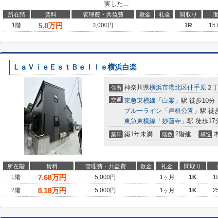
実した...
所在階
賃料
管理費・共益費
敷金
礼金
間取り
5.8
万円
1階
3,000円
1R
15
ＬａＶｉｅＥｓｔＢｅｌｌｅ横浜白楽
神奈川県
横浜市港北区
仲手原
２丁
住所
交通
東急東横線
「
白楽
」駅 徒歩10分
ブルーライン
「
岸根公園
」駅 徒
東急東横線
「
妙蓮寺
」駅 徒歩17
築1年未満
2階建
築年
階数
構造
所在階
賃料
管理費・共益費
敷金
礼金
間取り
7.68
万円
1階
5,000円
1ヶ月
1K
1
8.18
万円
2階
5,000円
1ヶ月
1K
2