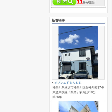
11
件が該当
新着物件
メゾンエドＢＡＳＥ
神奈川県横浜市神奈川区白幡向町17-6
東急東横線「白楽」駅 徒歩10分
築26年