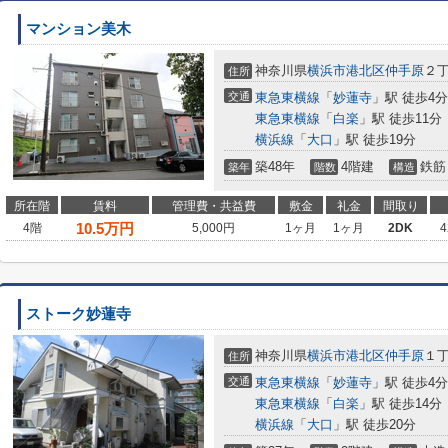
マンション美木
神奈川県
横浜市港北区
仲手原
２丁
住所
交通
東急東横線
「
妙蓮寺
」駅 徒歩4分
東急東横線
「
白楽
」駅 徒歩11分
横浜線
「
大口
」駅 徒歩19分
築48年
4階建
鉄筋
築年
階数
構造
所在階
賃料
管理費・共益費
敷金
礼金
間取り
10.5
万円
4階
5,000円
1ヶ月
1ヶ月
2DK
4
ストーク妙蓮寺
神奈川県
横浜市港北区
仲手原
１丁
住所
交通
東急東横線
「
妙蓮寺
」駅 徒歩4分
東急東横線
「
白楽
」駅 徒歩14分
横浜線
「
大口
」駅 徒歩20分