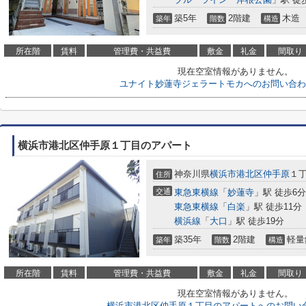
築5年
2階建
木造
築年
階数
構造
所在階
賃料
管理費・共益費
敷金
礼金
間取り
現在空室情報がありません。
ユナイト妙蓮寺ジェラートモカへのお問い合わ
横浜市港北区仲手原１丁目のアパート
神奈川県
横浜市港北区
仲手原
１
住所
交通
東急東横線
「
妙蓮寺
」駅 徒歩6分
東急東横線
「
白楽
」駅 徒歩11分
横浜線
「
大口
」駅 徒歩19分
築35年
2階建
軽量
築年
階数
構造
所在階
賃料
管理費・共益費
敷金
礼金
間取り
現在空室情報がありません。
横浜市港北区仲手原１丁目のアパートへのお問い