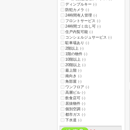
ディンプルキー
(-)
防犯カメラ
(-)
24時間有人管理
(-)
フロントサービス
(-)
24時間ゴミ出し可
(-)
住戸内覧可能
(-)
コンシェルジュサービス
(-)
駐車場あり
(-)
2階以上
(-)
1階の物件
(-)
10階以上
(-)
20階以上
(-)
最上階
(-)
南向き
(-)
角部屋
(-)
ワンフロア
(-)
高層ビル
(-)
飲食店可
(-)
居抜物件
(-)
個別空調
(-)
都市ガス
(-)
下水道
(-)