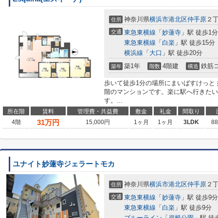
神奈川県
横浜市港北区
仲手原
２丁
住所
交通
東急東横線
「
妙蓮寺
」駅 徒歩1分
東急東横線
「
白楽
」駅 徒歩15分
横浜線
「
大口
」駅 徒歩20分
築1年
4階建
鉄筋
築年
階数
構造
歩いて徒歩1分の場所にまいばすけっと
階のマンションです。楽に駅へ行きたい
す。...
所在階
賃料
管理費・共益費
敷金
礼金
間取り
31
万円
4階
15,000円
1ヶ月
1ヶ月
3LDK
8
ユナイト妙蓮寺ジェラートモカ
神奈川県
横浜市港北区
仲手原
２丁
住所
交通
東急東横線
「
妙蓮寺
」駅 徒歩9分
東急東横線
「
白楽
」駅 徒歩9分
ブルーライン
「
岸根公園
」駅 徒