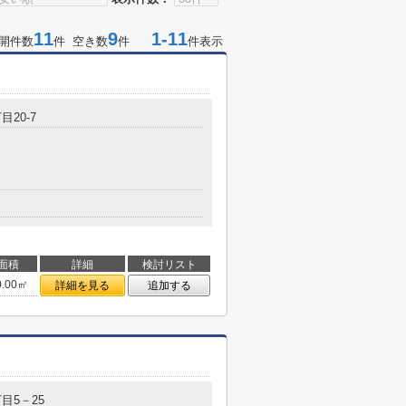
11
9
1-11
開件数
件 空き数
件
件表示
目20-7
面積
詳細
検討リスト
0.00㎡
詳細を見る
追加する
目5－25