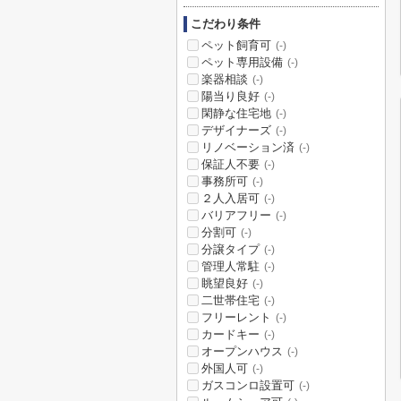
こだわり条件
ペット飼育可
(-)
ペット専用設備
(-)
楽器相談
(-)
陽当り良好
(-)
閑静な住宅地
(-)
デザイナーズ
(-)
リノベーション済
(-)
保証人不要
(-)
事務所可
(-)
２人入居可
(-)
バリアフリー
(-)
分割可
(-)
分譲タイプ
(-)
管理人常駐
(-)
眺望良好
(-)
二世帯住宅
(-)
フリーレント
(-)
カードキー
(-)
オープンハウス
(-)
外国人可
(-)
ガスコンロ設置可
(-)