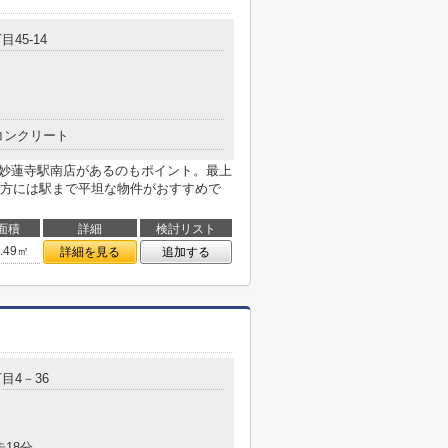
目45-14
コンクリート
 妙蓮寺駅南店があるのもポイント。最上
方には駅まで平坦な物件がおすすめで
面積
詳細
検討リスト
8.49㎡
詳細を見る
追加する
目4－36
歩18分