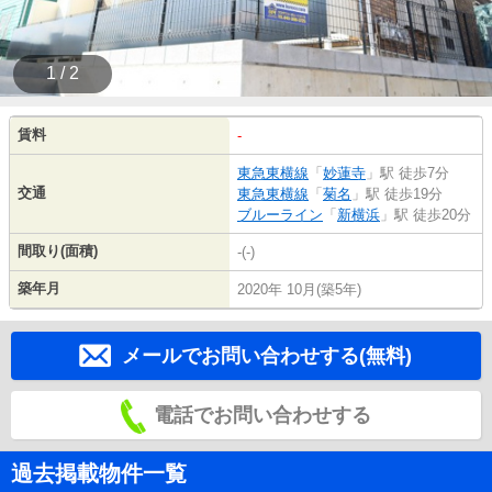
1 / 2
賃料
-
東急東横線
「
妙蓮寺
」駅 徒歩7分
交通
東急東横線
「
菊名
」駅 徒歩19分
ブルーライン
「
新横浜
」駅 徒歩20分
間取り(面積)
-(-)
築年月
2020年 10月(築5年)
メールでお問い合わせする(無料)
電話でお問い合わせする
過去掲載物件一覧