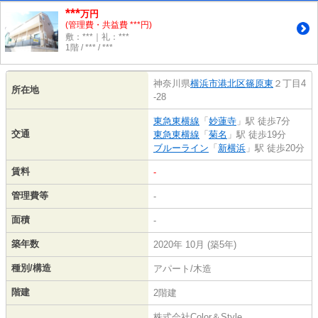
***
万円
(管理費・共益費 ***円)
敷：***｜礼：***
1階 / *** / ***
神奈川県
横浜市港北区
篠原東
２丁目4
所在地
-28
東急東横線
「
妙蓮寺
」駅 徒歩7分
交通
東急東横線
「
菊名
」駅 徒歩19分
ブルーライン
「
新横浜
」駅 徒歩20分
賃料
-
管理費等
-
面積
-
築年数
2020年 10月 (築5年)
種別/構造
アパート/木造
階建
2階建
株式会社Color＆Style