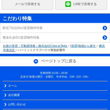
メールで共有する
LINEで共有する
こだわり特集
駅近7分以内の賃貸物件特集
敷金礼金0の賃貸物件特集
白楽の賃貸・不動産情報｜株式会社Color＆Style
>
(賃貸)地域から探す
>
横浜
市港北区
>
ハーミットクラブハウス東急妙蓮寺
ページトップに戻る
営業時間:10:00～18:00
定休日:毎週火曜日・水曜日 年末年始、GW（5/2～5/6）
ホーム
会社概要
お問い合わせ