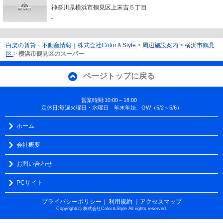
神奈川県横浜市鶴見区上末吉５丁目
-
白楽の賃貸・不動産情報｜株式会社Color＆Style
>
周辺施設案内
>
横浜市鶴見
区
>
横浜市鶴見区のスーパー
ページトップに戻る
営業時間:10:00～18:00
定休日:毎週火曜日・水曜日 年末年始、GW（5/2～5/6）
ホーム
会社概要
お問い合わせ
PCサイト
プライバシーポリシー
利用規約
｜アクセスマップ
｜
Copyright(c) 株式会社Color＆Style All rights reserved.