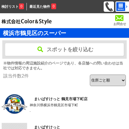
0
0
検討リスト
最近見た物件
お問合せ
横浜市鶴見区のスーパー
スポットを絞り込む
※物件情報の周辺施設紹介のページであり、各店舗への問い合わせは当
社では対応できません。
該当件数
2
件
まいばすけっと 鶴見市場下町店
神奈川県横浜市鶴見区市場下町
-
まいばすけっと