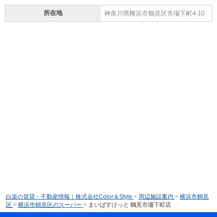
所在地
神奈川県横浜市鶴見区市場下町4-10
白楽の賃貸・不動産情報｜株式会社Color＆Style
>
周辺施設案内
>
横浜市鶴見
区
>
横浜市鶴見区のスーパー
>
まいばすけっと 鶴見市場下町店