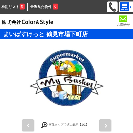
0
0
検討リスト
最近見た物件
お問合せ
まいばすけっと 鶴見市場下町店
前
次
画像タップで拡大表示【
1
/1】