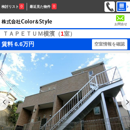
0
0
検討リスト
最近見た物件
お問合せ
ＴＡＰＥＴＵＭ横濱（
1
室）
賃料
6.6万円
空室情報を確認