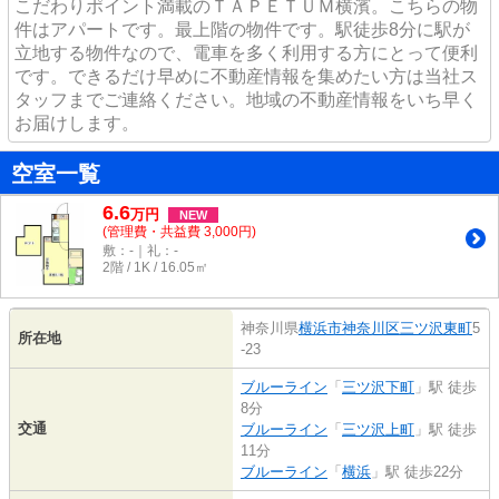
こだわりポイント満載のＴＡＰＥＴＵＭ横濱。こちらの物
件はアパートです。最上階の物件です。駅徒歩8分に駅が
立地する物件なので、電車を多く利用する方にとって便利
です。できるだけ早めに不動産情報を集めたい方は当社ス
タッフまでご連絡ください。地域の不動産情報をいち早く
お届けします。
空室一覧
6.6
万
円
NEW
(管理費・共益費 3,000円)
敷：-｜礼：-
2階 / 1K / 16.05㎡
神奈川県
横浜市神奈川区
三ツ沢東町
5
所在地
-23
ブルーライン
「
三ツ沢下町
」駅 徒歩
8分
交通
ブルーライン
「
三ツ沢上町
」駅 徒歩
11分
ブルーライン
「
横浜
」駅 徒歩22分