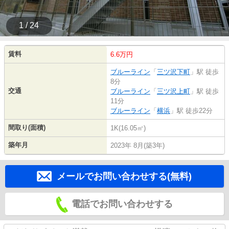
1 / 24
賃料
6.6万円
ブルーライン
「
三ツ沢下町
」駅 徒歩
8分
交通
ブルーライン
「
三ツ沢上町
」駅 徒歩
11分
ブルーライン
「
横浜
」駅 徒歩22分
間取り(面積)
1K(16.05㎡)
築年月
2023年 8月(築3年)
メールでお問い合わせする(無料)
電話でお問い合わせする