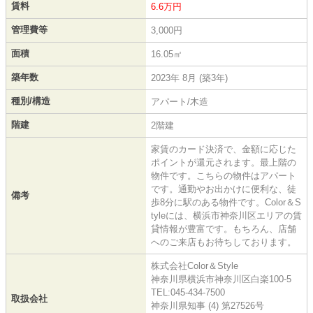
賃料
6.6万円
管理費等
3,000円
面積
16.05㎡
築年数
2023年 8月 (築3年)
種別/構造
アパート/木造
階建
2階建
家賃のカード決済で、金額に応じた
ポイントが還元されます。最上階の
物件です。こちらの物件はアパート
です。通勤やお出かけに便利な、徒
備考
歩8分に駅のある物件です。Color＆S
tyleには、横浜市神奈川区エリアの賃
貸情報が豊富です。もちろん、店舗
へのご来店もお待ちしております。
株式会社Color＆Style
神奈川県横浜市神奈川区白楽100-5
TEL:045-434-7500
取扱会社
神奈川県知事 (4) 第27526号